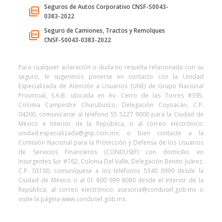
Seguros de Autos Corporativo CNSF-S0043-
0383-2022
Seguro de Camiones, Tractos y Remolques
CNSF-S0043-0383-2022
Para cualquier aclaración o duda no resuelta relacionada con su
seguro, le sugerimos ponerse en contacto con la Unidad
Especializada de Atención a Usuarios (UNE) de Grupo Nacional
Provincial, S.A.B. ubicada en Av. Cerro de las Torres #395,
Colonia Campestre Churubusco, Delegación Coyoacán, C.P.
04200, comunicarse al teléfono 55 5227 9000 para la Ciudad de
México e Interior de la República, o al correo electrónico:
unidad.especializada@gnp.com.mx; o bien contacte a la
Comisión Nacional para la Protección y Defensa de los Usuarios
de Servicios Financieros (CONDUSEF) con domicilio en
Insurgentes Sur #762, Colonia Del Valle, Delegación Benito Juárez,
C.P. 03100, comuníquese a los teléfonos 5340 0999 desde la
Ciudad de México o al 01 800 999 8080 desde el Interior de la
República, al correo electrónico: asesoria@condusef.gob.mx o
visite la página www.condusef.gob.mx.