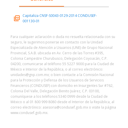
Capitaliza CNSF-S0043-0129-2014 CONDUSEF-
001130-01
Para cualquier aclaración o duda no resuelta relacionada con su
seguro, le sugerimos ponerse en contacto con la Unidad
Especializada de Atención a Usuarios (UNE) de Grupo Nacional
Provincial, S.A.B. ubicada en Av. Cerro de las Torres #395,
Colonia Campestre Churubusco, Delegación Coyoacán, C.P.
04200, comunicarse al teléfono 55 5227 9000 para la Ciudad de
México e Interior de la República, o al correo electrónico:
unidades@gnp.com.mx; o bien contacte a la Comisión Nacional
para la Protección y Defensa de los Usuarios de Servicios
Financieros (CONDUSEF) con domicilio en Insurgentes Sur #762,
Colonia Del Valle, Delegación Benito Juárez, C.P. 03100,
comuníquese a los teléfonos 5340 0999 desde la Ciudad de
México o al 01 800 999 8080 desde el Interior de la República, al
correo electrónico: asesoria@condusef.gob.mx o visite la página
www.condusef.gob.mx.