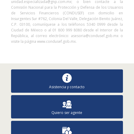
unidad.especializada@gnp.com.mx; o bien contacte a la
Comisión Nacional para la Protección y Defensa de los Usuarios
de Servicios Financieros (CONDUSEF) con domicilio en
Insurgentes Sur #762, Colonia Del Valle, Delegación Benito Juárez,
C.P. 03100, comuníquese a los teléfonos 5340 0999 desde la
Ciudad de México o al 01 800 999 8080 desde el Interior de la
República, al correo electrónico: asesoria@condusef.gob.mx o
visite la página www.condusef.gob.mx.
Asistencia y contacto
Quiero ser agente