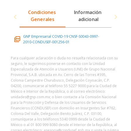
Condiciones 
Información 
Generales
adicional
GNP Empresarial COVID-19 CNSF-S0043-0997-
2010-CONDUSEF-001256-01
Para cualquier aclaración o duda no resuelta relacionada con su
seguro, le sugerimos ponerse en contacto con la Unidad
Especializada de Atención a Usuarios (UNE) de Grupo Nacional
Provincial, S.A.B. ubicada en Av. Cerro de las Torres #395,
Colonia Campestre Churubusco, Delegación Coyoacán, C.P.
04200, comunicarse al teléfono 55 5227 9000 para la Ciudad de
México e Interior de la República, o al correo electrónico:
unidades@gnp.com.mx; o bien contacte a la Comisión Nacional
para la Protección y Defensa de los Usuarios de Servicios
Financieros (CONDUSEF) con domicilio en Insurgentes Sur #762,
Colonia Del Valle, Delegación Benito Juárez, C.P. 03100,
comuníquese a los teléfonos 5340 0999 desde la Ciudad de
México o al 01 800 999 8080 desde el Interior de la República, al
correo electrónico: asesoria@condusef.gob.mx o visite la página